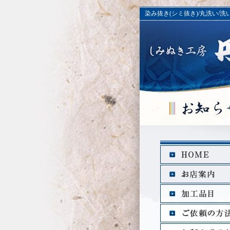
染み抜き(シミ抜き)/丸洗い/洗