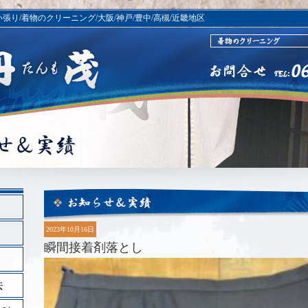
い張り/着物のクリーニング/大阪/神戸/豊中/高槻/近畿地区
2023年10月16日
瞬間接着剤落とし